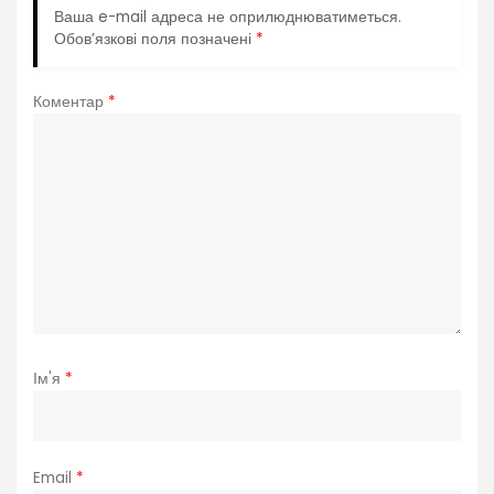
я
Ваша e-mail адреса не оприлюднюватиметься.
Обов’язкові поля позначені
*
з
Коментар
*
а
п
и
с
і
в
Ім'я
*
Email
*