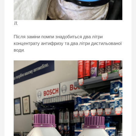
11.
Після заміни помпи знадобиться два літри
концентрату антифризу та два літри дистильованої
води.