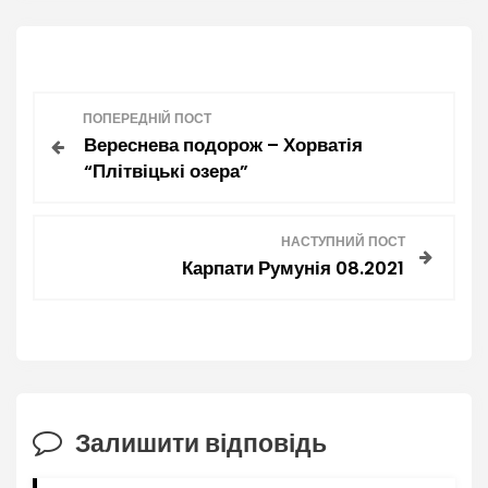
Н
ПОПЕРЕДНІЙ ПОСТ
Вереснева подорож – Хорватія
а
“Плітвіцькі озера”
в
НАСТУПНИЙ ПОСТ
і
Карпати Румунія 08.2021
г
а
ц
Залишити відповідь
і