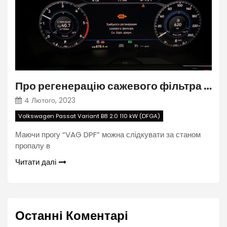
Про регенерацію сажевого фільтра #1
4 Лютого, 2023
Volkswagen Passat Variant B8 2.0 110 kW (DFGA)
Маючи прогу “VAG DPF” можна слідкувати за станом
пропалу в
Читати далі
Останні Коментарі