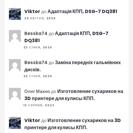
Viktor
Адаптація КПП, DSG-7 DQ381
до
26 КВІТНЯ, 2025
Адаптація КПП, DSG-7
Besska74
до
DQ381
23 СІЧНЯ, 2025
Заміна передніх гальмівних
Besska74
до
дисків.
22 СІЧНЯ, 2025
Изготовление сухариков на
Олег Махно
до
3D принтере для кулисы КПП.
13 СЕРПНЯ, 2023
Viktor
Изготовление сухариков на 3D
до
принтере для кулисы КПП.