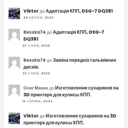
Viktor
Адаптація КПП, DSG-7 DQ381
до
26 КВІТНЯ, 2025
Адаптація КПП, DSG-7
Besska74
до
DQ381
23 СІЧНЯ, 2025
Заміна передніх гальмівних
Besska74
до
дисків.
22 СІЧНЯ, 2025
Изготовление сухариков на
Олег Махно
до
3D принтере для кулисы КПП.
13 СЕРПНЯ, 2023
Viktor
Изготовление сухариков на 3D
до
принтере для кулисы КПП.