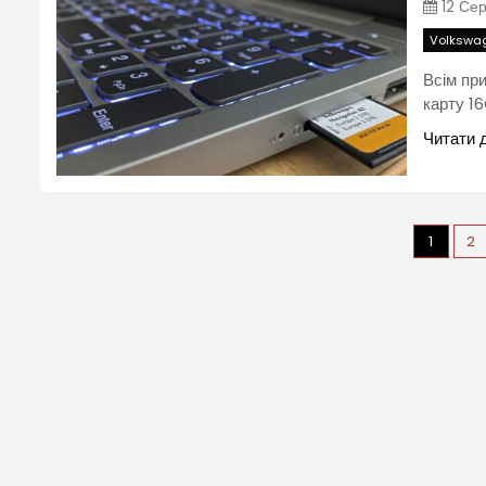
12 Сер
Volkswag
Всім при
карту 16
Читати 
1
2