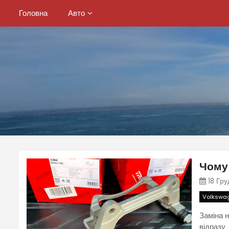
S
Головна
Авто
k
i
p
t
o
c
o
n
t
e
n
t
Чому 
18 Гру
Volkswag
Заміна н
відразу