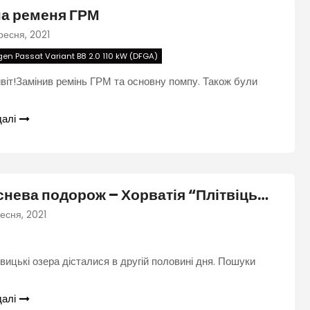
на ременя ГРМ
ресня, 2021
en Passat Variant B8 2.0 110 kW (DFGA)
віт!Замінив ремінь ГРМ та основну помпу. Також були
далі
Вереснева подорож – Хорватія “Плітвіцькі озера”
есня, 2021
ицькі озера дісталися в другій половині дня. Пошуки
далі