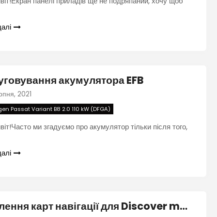
віт!Екран панелі приладів ще не подряпаний, хочу щоб
далі
уговування акумулятора EFB
рпня, 2021
en Passat Variant B8 2.0 110 kW (DFGA)
віт!Часто ми згадуємо про акумулятор тільки після того,
далі
Оновлення карт навігації для Discover media MIB 2